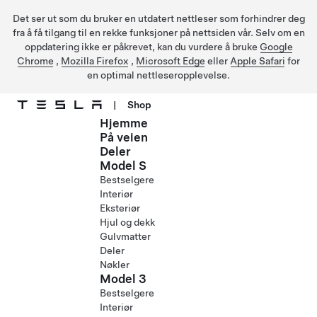
Det ser ut som du bruker en utdatert nettleser som forhindrer deg
fra å få tilgang til en rekke funksjoner på nettsiden vår. Selv om en
oppdatering ikke er påkrevet, kan du vurdere å bruke
Google
Chrome
,
Mozilla Firefox
,
Microsoft Edge
eller
Apple Safari
for
en optimal nettleseropplevelse.
|
Shop
Hjemme
Gå til hovedinnhold
På veien
Deler
Model S
Bestselgere
Interiør
Eksteriør
Hjul og dekk
Gulvmatter
Deler
Nøkler
Model 3
Bestselgere
Interiør