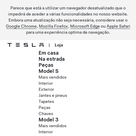
Parece que está a utilizar um navegador desatualizado que o
impedirá de aceder a várias funcionalidades no nosso website.
Embora uma atualização não seja necessária, considere usar o
Google Chrome
,
Mozilla Firefox
,
Microsoft Edge
ou
Apple Safari
para uma experiência optima de navegação.
|
Loja
Em casa
Ir para o conteúdo principal
Na estrada
Peças
Model S
Mais vendidos
Interior
Exterior
Jantes e pneus
Tapetes
Peças
Chaves
Model 3
Mais vendidos
Interior