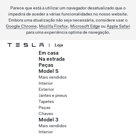
Parece que está a utilizar um navegador desatualizado que o
impedirá de aceder a várias funcionalidades no nosso website.
Embora uma atualização não seja necessária, considere usar o
Google Chrome
,
Mozilla Firefox
,
Microsoft Edge
ou
Apple Safari
para uma experiência optima de navegação.
|
Loja
Em casa
Ir para o conteúdo principal
Na estrada
Peças
Model S
Mais vendidos
Interior
Exterior
Jantes e pneus
Tapetes
Peças
Chaves
Model 3
Mais vendidos
Interior