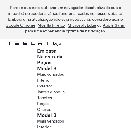
Parece que está a utilizar um navegador desatualizado que o
impedirá de aceder a várias funcionalidades no nosso website.
Embora uma atualização não seja necessária, considere usar o
Google Chrome
,
Mozilla Firefox
,
Microsoft Edge
ou
Apple Safari
para uma experiência optima de navegação.
|
Loja
Em casa
Ir para o conteúdo principal
Na estrada
Peças
Model S
Mais vendidos
Interior
Exterior
Jantes e pneus
Tapetes
Peças
Chaves
Model 3
Mais vendidos
Interior