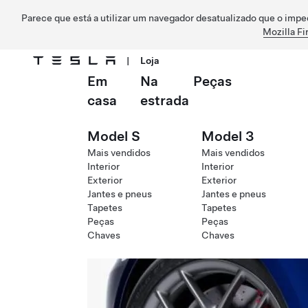
Parece que está a utilizar um navegador desatualizado que o impe
Mozilla Fi
|
Loja
Em
Na
Peças
Ir para o conteúdo principal
casa
estrada
Model S
Model 3
Mais vendidos
Mais vendidos
Interior
Interior
Exterior
Exterior
Jantes e pneus
Jantes e pneus
Tapetes
Tapetes
Peças
Peças
Chaves
Chaves