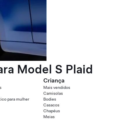
ra Model S Plaid
Criança
s
Mais vendidos
Camisolas
tico para mulher
Bodies
Casacos
Chapéus
Meias