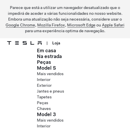
Parece que está a utilizar um navegador desatualizado que o
impedirá de aceder a várias funcionalidades no nosso website.
Embora uma atualização não seja necessária, considere usar o
Google Chrome
,
Mozilla Firefox
,
Microsoft Edge
ou
Apple Safari
para uma experiência optima de navegação.
|
Loja
Em casa
Ir para o conteúdo principal
Na estrada
Peças
Model S
Mais vendidos
Interior
Exterior
Jantes e pneus
Tapetes
Peças
Chaves
Model 3
Mais vendidos
Interior