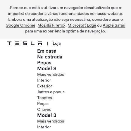
Parece que está a utilizar um navegador desatualizado que o
impedirá de aceder a várias funcionalidades no nosso website.
Embora uma atualização não seja necessária, considere usar o
Google Chrome
,
Mozilla Firefox
,
Microsoft Edge
ou
Apple Safari
para uma experiência optima de navegação.
|
Loja
Em casa
Ir para o conteúdo principal
Na estrada
Peças
Model S
Mais vendidos
Interior
Exterior
Jantes e pneus
Tapetes
Peças
Chaves
Model 3
Mais vendidos
Interior