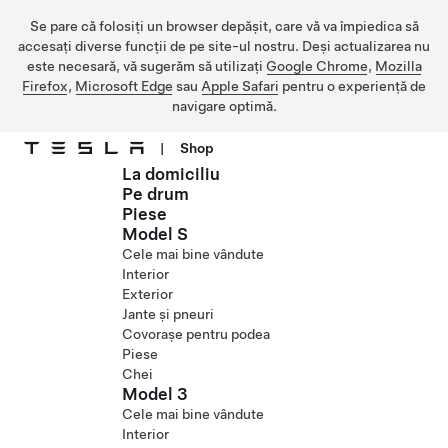
Se pare că folosiți un browser depășit, care vă va împiedica să
accesați diverse funcții de pe site-ul nostru. Deși actualizarea nu
este necesară, vă sugerăm să utilizați
Google Chrome
,
Mozilla
Firefox
,
Microsoft Edge
sau
Apple Safari
pentru o experiență de
navigare optimă.
|
Shop
La domiciliu
Treceți la conținutul principal
Pe drum
Piese
Model S
Cele mai bine vândute
Interior
Exterior
Jante și pneuri
Covorașe pentru podea
Piese
Chei
Model 3
Cele mai bine vândute
Interior