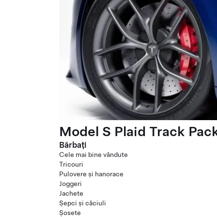
Model S Plaid Track Pac
Bărbați
Cele mai bine vândute
Tricouri
Pulovere și hanorace
Joggeri
Jachete
Șepci și căciuli
Șosete