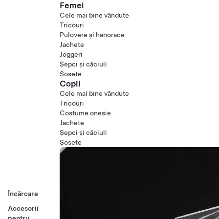
Femei
Cele mai bine vândute
Tricouri
Pulovere și hanorace
Jachete
Joggeri
Șepci și căciuli
Șosete
Copii
Cele mai bine vândute
Tricouri
Costume onesie
Jachete
Șepci și căciuli
Șosete
Încărcare
Accesorii
pentru