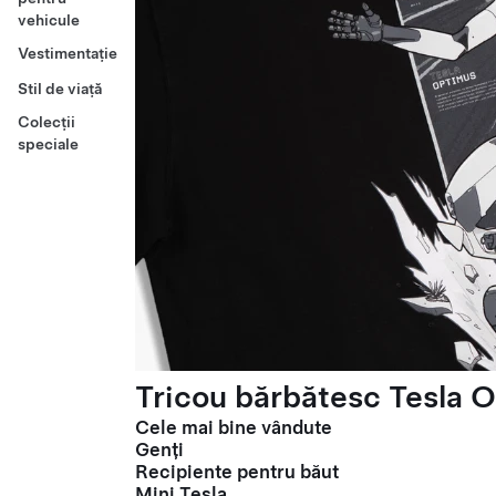
vehicule
Vestimentație
Stil de viață
Colecții
speciale
Tricou bărbătesc Tesla O
Cele mai bine vândute
Genți
Recipiente pentru băut
Mini Tesla