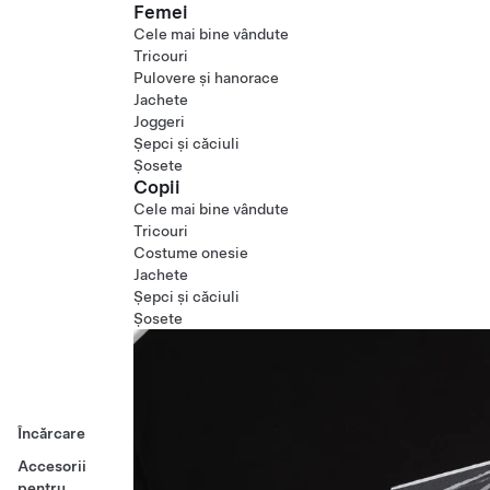
Femei
Cele mai bine vândute
Tricouri
Pulovere și hanorace
Jachete
Joggeri
Șepci și căciuli
Șosete
Copii
Cele mai bine vândute
Tricouri
Costume onesie
Jachete
Șepci și căciuli
Șosete
Încărcare
Accesorii
pentru