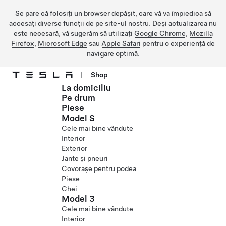
Se pare că folosiți un browser depășit, care vă va împiedica să
accesați diverse funcții de pe site-ul nostru. Deși actualizarea nu
este necesară, vă sugerăm să utilizați
Google Chrome
,
Mozilla
Firefox
,
Microsoft Edge
sau
Apple Safari
pentru o experiență de
navigare optimă.
|
Shop
La domiciliu
Treceți la conținutul principal
Pe drum
Piese
Model S
Cele mai bine vândute
Interior
Exterior
Jante și pneuri
Covorașe pentru podea
Piese
Chei
Model 3
Cele mai bine vândute
Interior