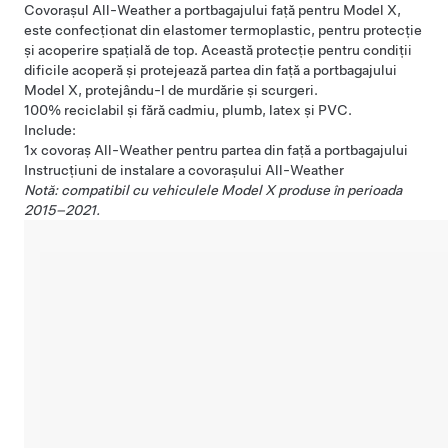
Covorașul All-Weather a portbagajului față pentru Model X,
este confecționat din elastomer termoplastic, pentru protecție
și acoperire spațială de top. Această protecție pentru condiții
dificile acoperă și protejează partea din față a portbagajului
Model X, protejându-l de murdărie și scurgeri.
100% reciclabil și fără cadmiu, plumb, latex și PVC.
Include:
1x covoraș All-Weather pentru partea din față a portbagajului
Instrucțiuni de instalare a covorașului All-Weather
Notă: compatibil cu vehiculele Model X produse în perioada
2015–2021.