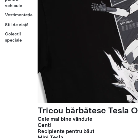
vehicule
Vestimentație
Stil de viață
Colecții
speciale
Tricou bărbătesc Tesla O
Cele mai bine vândute
Genți
Recipiente pentru băut
Mini Tesla