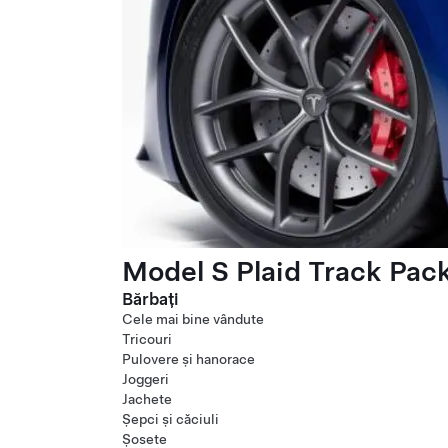
Model S Plaid Track Pac
Bărbați
Cele mai bine vândute
Tricouri
Pulovere și hanorace
Joggeri
Jachete
Șepci și căciuli
Șosete