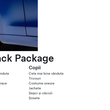
ack Package
Copii
ândute
Cele mai bine vândute
Tricouri
orace
Costume onesie
Jachete
Șepci și căciuli
Șosete