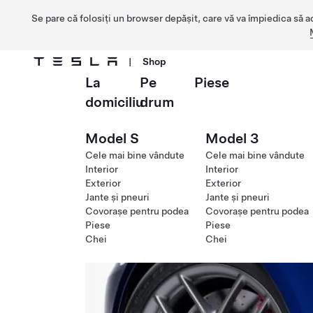
Se pare că folosiți un browser depășit, care vă va împiedica să a
|
Shop
La
Pe
Piese
Treceți la conținutul principal
domiciliu
drum
Model S
Model 3
Cele mai bine vândute
Cele mai bine vândute
Interior
Interior
Exterior
Exterior
Jante și pneuri
Jante și pneuri
Covorașe pentru podea
Covorașe pentru podea
Piese
Piese
Chei
Chei