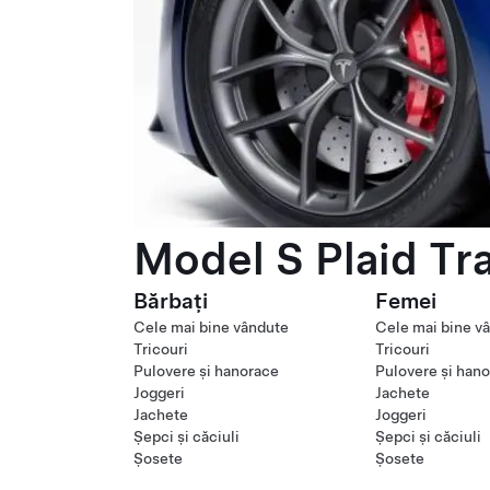
Model S Plaid Tr
Bărbați
Femei
Cele mai bine vândute
Cele mai bine v
Tricouri
Tricouri
Pulovere și hanorace
Pulovere și han
Joggeri
Jachete
Jachete
Joggeri
Șepci și căciuli
Șepci și căciuli
Șosete
Șosete