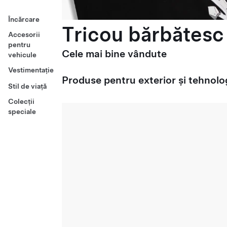
Încărcare
Tricou bărbătesc 
Accesorii
pentru
Cele mai bine vândute
vehicule
Vestimentație
Produse pentru exterior și tehnolo
Stil de viață
Colecții
speciale