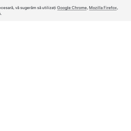
ecesară, vă sugerăm să utilizați
Google Chrome
,
Mozilla Firefox
,
.