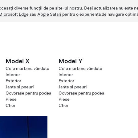
ccesați diverse funcții de pe site-ul nostru. Deși actualizarea nu este n
Microsoft Edge
sau
Apple Safari
pentru o experiență de navigare optimă
Model X
Model Y
Cele mai bine vândute
Cele mai bine vândute
Interior
Interior
Exterior
Exterior
Jante și pneuri
Jante și pneuri
Covorașe pentru podea
Covorașe pentru podea
Piese
Piese
Chei
Chei