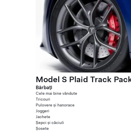
Model S Plaid Track Pac
Bărbați
Cele mai bine vândute
Tricouri
Pulovere și hanorace
Joggeri
Jachete
Șepci și căciuli
Șosete