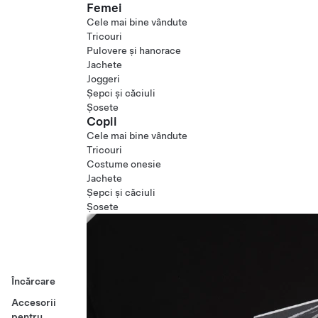
Femei
Cele mai bine vândute
Tricouri
Pulovere și hanorace
Jachete
Joggeri
Șepci și căciuli
Șosete
Copii
Cele mai bine vândute
Tricouri
Costume onesie
Jachete
Șepci și căciuli
Șosete
Încărcare
Accesorii
pentru