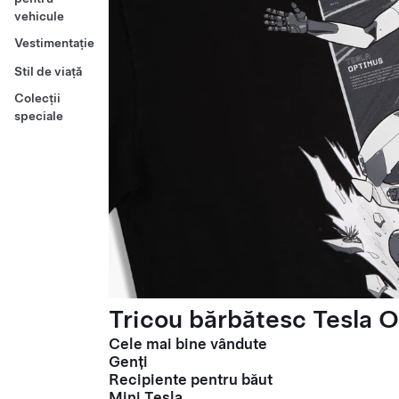
vehicule
Vestimentație
Stil de viață
Colecții
speciale
Tricou bărbătesc Tesla O
Cele mai bine vândute
Genți
Recipiente pentru băut
Mini Tesla