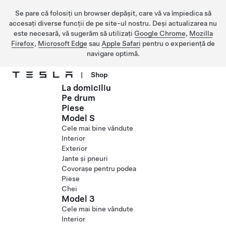
Se pare că folosiți un browser depășit, care vă va împiedica să
accesați diverse funcții de pe site-ul nostru. Deși actualizarea nu
este necesară, vă sugerăm să utilizați
Google Chrome
,
Mozilla
Firefox
,
Microsoft Edge
sau
Apple Safari
pentru o experiență de
navigare optimă.
|
Shop
La domiciliu
Treceți la conținutul principal
Pe drum
Piese
Model S
Cele mai bine vândute
Interior
Exterior
Jante și pneuri
Covorașe pentru podea
Piese
Chei
Model 3
Cele mai bine vândute
Interior