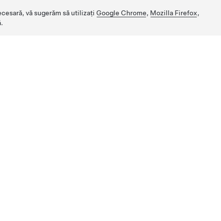
ecesară, vă sugerăm să utilizați
Google Chrome
,
Mozilla Firefox
,
.