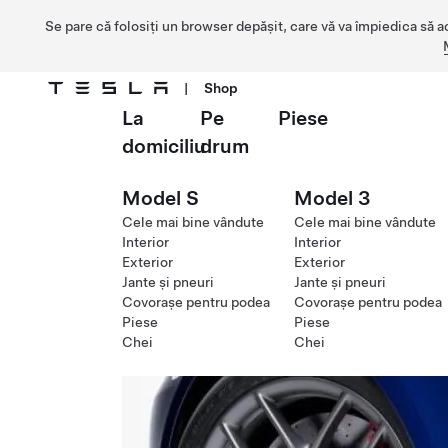
Se pare că folosiți un browser depășit, care vă va împiedica să a
|
Shop
La
Pe
Piese
Treceți la conținutul principal
domiciliu
drum
Model S
Model 3
Cele mai bine vândute
Cele mai bine vândute
Interior
Interior
Exterior
Exterior
Jante și pneuri
Jante și pneuri
Covorașe pentru podea
Covorașe pentru podea
Piese
Piese
Chei
Chei