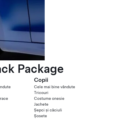
ack Package
Copii
ândute
Cele mai bine vândute
Tricouri
orace
Costume onesie
Jachete
Șepci și căciuli
Șosete