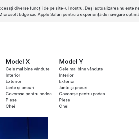
ccesați diverse funcții de pe site-ul nostru. Deși actualizarea nu este n
Microsoft Edge
sau
Apple Safari
pentru o experiență de navigare optimă
Model X
Model Y
Cele mai bine vândute
Cele mai bine vândute
Interior
Interior
Exterior
Exterior
Jante și pneuri
Jante și pneuri
Covorașe pentru podea
Covorașe pentru podea
Piese
Piese
Chei
Chei