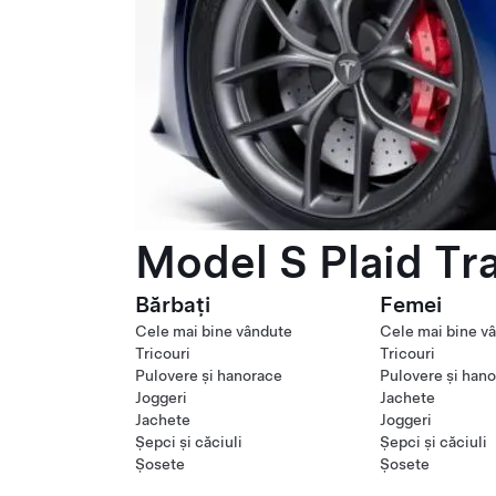
Model S Plaid Tr
Bărbați
Femei
Cele mai bine vândute
Cele mai bine v
Tricouri
Tricouri
Pulovere și hanorace
Pulovere și han
Joggeri
Jachete
Jachete
Joggeri
Șepci și căciuli
Șepci și căciuli
Șosete
Șosete