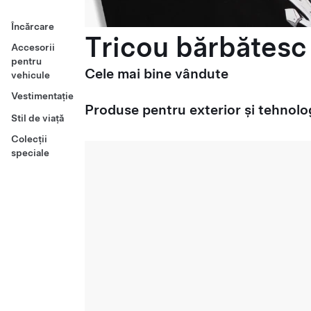
Încărcare
Tricou bărbătesc 
Accesorii
pentru
Cele mai bine vândute
vehicule
Vestimentație
Produse pentru exterior și tehnolo
Stil de viață
Colecții
speciale