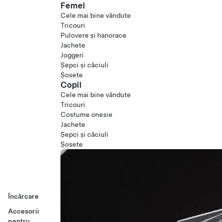
Femei
Cele mai bine vândute
Tricouri
Pulovere și hanorace
Jachete
Joggeri
Șepci și căciuli
Șosete
Copii
Cele mai bine vândute
Tricouri
Costume onesie
Jachete
Șepci și căciuli
Șosete
Încărcare
Accesorii
pentru