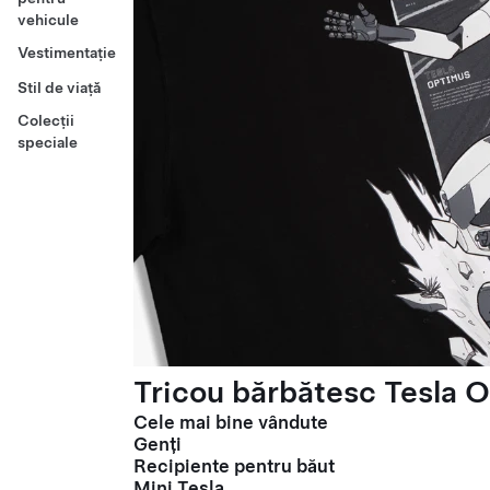
vehicule
Vestimentație
Stil de viață
Colecții
speciale
Tricou bărbătesc Tesla O
Cele mai bine vândute
Genți
Recipiente pentru băut
Mini Tesla