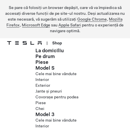
Se pare că folosiți un browser depășit, care vă va împiedica să
accesați diverse funcții de pe site-ul nostru. Deși actualizarea nu
este necesară, vă sugerăm să utilizați
Google Chrome
,
Mozilla
Firefox
,
Microsoft Edge
sau
Apple Safari
pentru o experiență de
navigare optimă.
|
Shop
La domiciliu
Treceți la conținutul principal
Pe drum
Piese
Model S
Cele mai bine vândute
Interior
Exterior
Jante și pneuri
Covorașe pentru podea
Piese
Chei
Model 3
Cele mai bine vândute
Interior