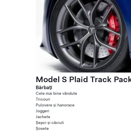
Model S Plaid Track Pac
Bărbați
Cele mai bine vândute
Tricouri
Pulovere și hanorace
Joggeri
Jachete
Șepci și căciuli
Șosete