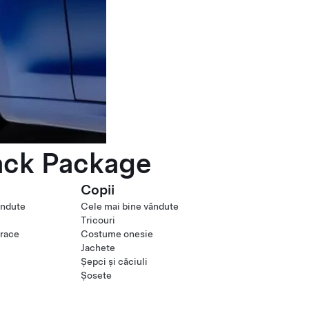
ack Package
Copii
ândute
Cele mai bine vândute
Tricouri
orace
Costume onesie
Jachete
Șepci și căciuli
Șosete