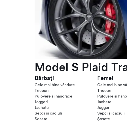
Model S Plaid Tr
Bărbați
Femei
Cele mai bine vândute
Cele mai bine v
Tricouri
Tricouri
Pulovere și hanorace
Pulovere și han
Joggeri
Jachete
Jachete
Joggeri
Șepci și căciuli
Șepci și căciuli
Șosete
Șosete