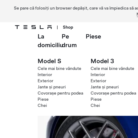
Se pare că folosiți un browser depășit, care vă va împiedica să a
|
Shop
La
Pe
Piese
Treceți la conținutul principal
domiciliu
drum
Model S
Model 3
Cele mai bine vândute
Cele mai bine vândute
Interior
Interior
Exterior
Exterior
Jante și pneuri
Jante și pneuri
Covorașe pentru podea
Covorașe pentru podea
Piese
Piese
Chei
Chei