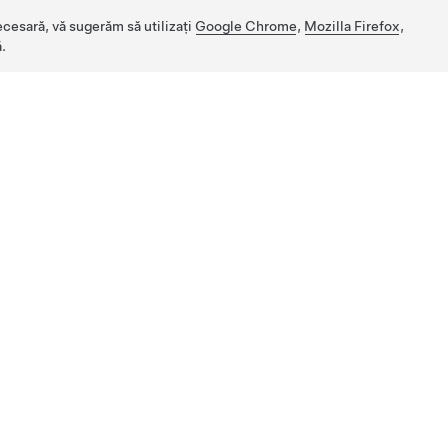
ecesară, vă sugerăm să utilizați
Google Chrome
,
Mozilla Firefox
,
.