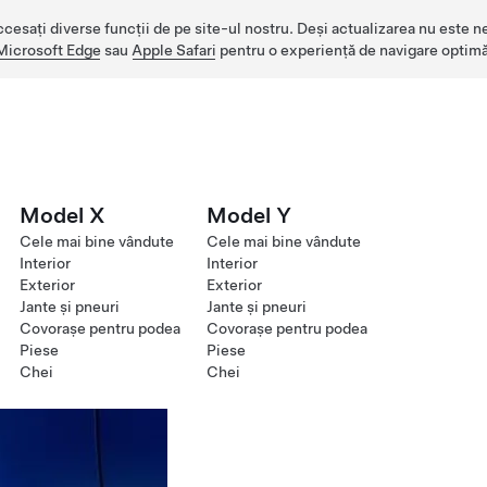
ccesați diverse funcții de pe site-ul nostru. Deși actualizarea nu este n
Microsoft Edge
sau
Apple Safari
pentru o experiență de navigare optimă
Model X
Model Y
Cele mai bine vândute
Cele mai bine vândute
Interior
Interior
Exterior
Exterior
Jante și pneuri
Jante și pneuri
Covorașe pentru podea
Covorașe pentru podea
Piese
Piese
Chei
Chei