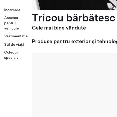
Încărcare
Tricou bărbătesc 
Accesorii
pentru
Cele mai bine vândute
vehicule
Vestimentație
Produse pentru exterior și tehnolo
Stil de viață
Colecții
speciale