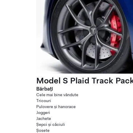
Model S Plaid Track Pac
Bărbați
Cele mai bine vândute
Tricouri
Pulovere și hanorace
Joggeri
Jachete
Șepci și căciuli
Șosete