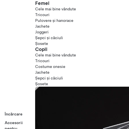
Femei
Cele mai bine vândute
Tricouri
Pulovere și hanorace
Jachete
Joggeri
Șepci și căciuli
Șosete
Copii
Cele mai bine vândute
Tricouri
Costume onesie
Jachete
Șepci și căciuli
Șosete
Încărcare
Accesorii
pentru