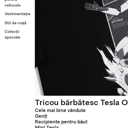
vehicule
Vestimentație
Stil de viață
Colecții
speciale
Tricou bărbătesc Tesla O
Cele mai bine vândute
Genți
Recipiente pentru băut
Mini Tesla