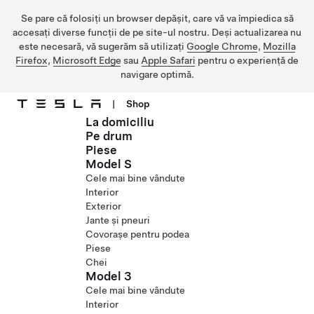
Se pare că folosiți un browser depășit, care vă va împiedica să
accesați diverse funcții de pe site-ul nostru. Deși actualizarea nu
este necesară, vă sugerăm să utilizați
Google Chrome
,
Mozilla
Firefox
,
Microsoft Edge
sau
Apple Safari
pentru o experiență de
navigare optimă.
|
Shop
La domiciliu
Treceți la conținutul principal
Pe drum
Piese
Model S
Cele mai bine vândute
Interior
Exterior
Jante și pneuri
Covorașe pentru podea
Piese
Chei
Model 3
Cele mai bine vândute
Interior