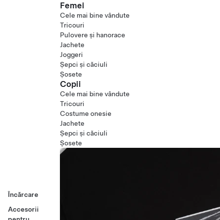
Femei
Cele mai bine vândute
Tricouri
Pulovere și hanorace
Jachete
Joggeri
Șepci și căciuli
Șosete
Copii
Cele mai bine vândute
Tricouri
Costume onesie
Jachete
Șepci și căciuli
Șosete
Încărcare
Accesorii
pentru