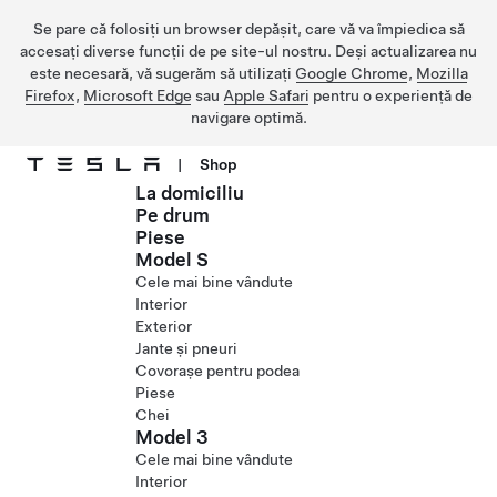
Se pare că folosiți un browser depășit, care vă va împiedica să
accesați diverse funcții de pe site-ul nostru. Deși actualizarea nu
este necesară, vă sugerăm să utilizați
Google Chrome
,
Mozilla
Firefox
,
Microsoft Edge
sau
Apple Safari
pentru o experiență de
navigare optimă.
|
Shop
La domiciliu
Treceți la conținutul principal
Pe drum
Piese
Model S
Cele mai bine vândute
Interior
Exterior
Jante și pneuri
Covorașe pentru podea
Piese
Chei
Model 3
Cele mai bine vândute
Interior