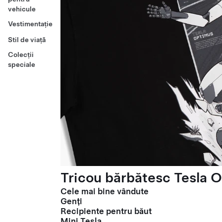
vehicule
Vestimentație
Stil de viață
Colecții
speciale
Tricou bărbătesc Tesla O
Cele mai bine vândute
Genți
Recipiente pentru băut
Mini Tesla