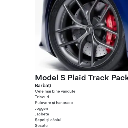
Model S Plaid Track Pac
Bărbați
Cele mai bine vândute
Tricouri
Pulovere și hanorace
Joggeri
Jachete
Șepci și căciuli
Șosete