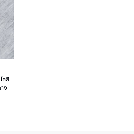
โลยี
ลาง