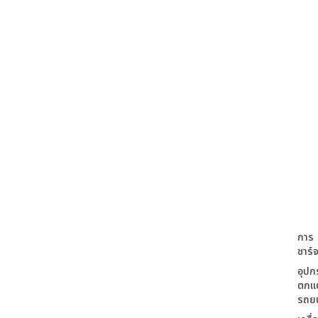
การ
ชาร์
อุปก
ตกแต
รถยน