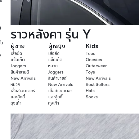
อง
์
ราวหลังคา รุ่น Y
่น
ผู้ชาย
ผู้หญิง
Kids
เสื้อยืด
เสื้อยืด
Tees
ษ
แจ๊คเก็ต
แจ๊คเก็ต
Onesies
Joggers
หมวก
Outerwear
สินค้าขายดี
Joggers
Toys
New Arrivals
สินค้าขายดี
New Arrivals
หมวก
New Arrivals
Best Sellers
เสื้อสเวตเตอร์
เสื้อสเวตเตอร์
Hats
และฮู้ดดี้
และฮู้ดดี้
Socks
ถุงเท้า
ถุงเท้า