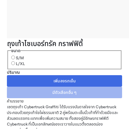
ถุงเท้าไซเบอร์ทรัค กราฟฟิตี้
ขนาด
S/M
L/XL
ปริมาณ
คำบรรยาย
เซตถุงเท้า Cybertruck Graffiti ได้รับแรงบันดาลใจจาก Cybertruck
ประกอบด้วยถุงเท้าใยไผ่ธรรมชาติ 2 คู่พร้อมตะเข็บนิ้วเท้าที่ทำด้วยมือและ
ส่วนลดแรงกระแทกเพื่อเพิ่มความสบาย ทั้งสองคู่มีอักษรกราฟฟิตี
Cybertruck ที่เป็นเอกลักษณ์ของเราวางในแนวตั้งตลอดน่อง