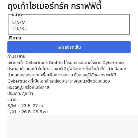
ถุงเท้าไซเบอร์ทรัค กราฟฟิตี้
ขนาด
S/M
L/XL
ปริมาณ
คำบรรยาย
เซตถุงเท้า Cybertruck Graffiti ได้รับแรงบันดาลใจจาก Cybertruck
ประกอบด้วยถุงเท้าใยไผ่ธรรมชาติ 2 คู่พร้อมตะเข็บนิ้วเท้าที่ทำด้วยมือและ
ส่วนลดแรงกระแทกเพื่อเพิ่มความสบาย ทั้งสองคู่มีอักษรกราฟฟิตี
Cybertruck ที่เป็นเอกลักษณ์ของเราวางในแนวตั้งตลอดน่อง
หมวดหมู่:เครื่องแต่งกาย
ประเภท: ถุงเท้า
ขนาด :
S/M： 23.5-27 ซม
L/XL：26.5-28.5 ซม