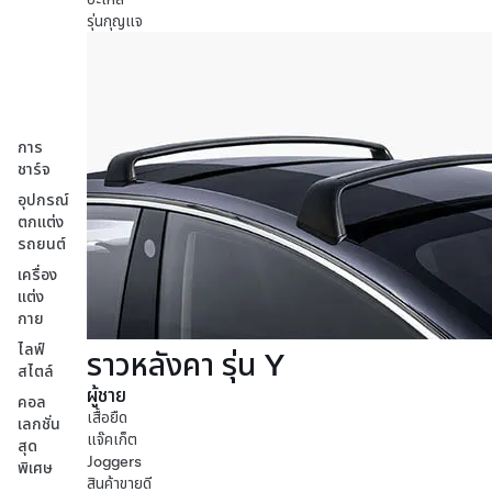
รุ่นกุญแจ
การ
ชาร์จ
อุปกรณ์
ตกแต่ง
รถยนต์
เครื่อง
แต่ง
กาย
ไลฟ์
ราวหลังคา รุ่น Y
สไตล์
ผู้ชาย
คอล
เสื้อยืด
เลกชั่น
แจ๊คเก็ต
สุด
Joggers
พิเศษ
สินค้าขายดี