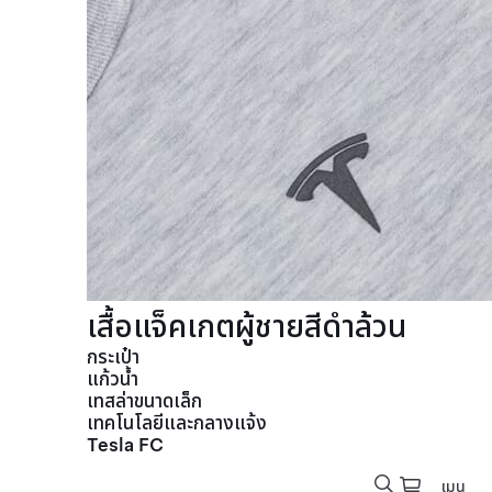
เสื้อแจ็คเกตผู้ชายสีดำล้วน
กระเป๋า
แก้วน้ำ
เทสล่าขนาดเล็ก
เทคโนโลยีและกลางแจ้ง
Tesla FC
เมนู