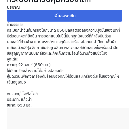
ปริมาณ
คำบรรยาย
กระบอกน้ำวันคุ้มครองโลกขนาด 650 มิลลิลิตรฉลองความมุ่งมั่นของเราที่
มีต่ออนาคตที่ยั่งยืน การออกแบบในปีนี้มีนกฮูกไซเบอร์ที่กำลังบินด้วย
เลเซอร์ที่ด้านข้าง และโครงร่างทางภูมิศาสตร์ของโลกบนฝาปิดบนพื้นผิว
เคลือบด้วยสีฝุ่น สีกลาเซียร์บลู ผลิตจากสเตนเลสสตีลสองชั้นพร้อมฝาปิด
ซีลสูญญากาศแบบเกลียวและกักเก็บความร้อนได้นานถึงสิบชั่วโมง
จุดเด่น:
ความจุ 22 ออนซ์ (650 มล.)
ใช้กับเครื่องล้างจานได้อย่างปลอดภัย
หุ้มฉนวนเพื่อคงเครื่องดื่มร้อนของคุณให้ร้อนและเครื่องดื่มเย็นของคุณให้
เย็นอยู่เสมอ
หมวดหมู่: ไลฟ์สไตล์
ประเภท: แก้วน้ำ
ขนาด: 650 มล.