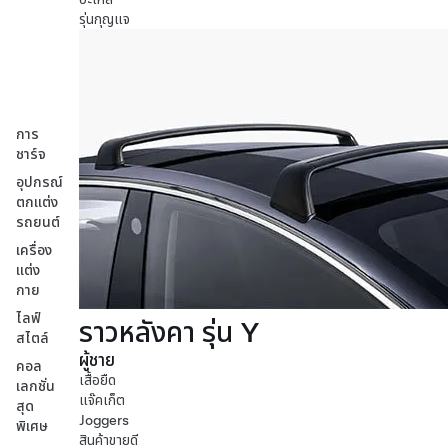
รุ่นกุญแจ
การ
ชาร์จ
อุปกรณ์
ตกแต่ง
รถยนต์
เครื่อง
แต่ง
กาย
ไลฟ์
ราวหลังคา รุ่น Y
สไตล์
ผู้ชาย
คอล
เสื้อยืด
เลกชั่น
แจ๊คเก็ต
สุด
Joggers
พิเศษ
สินค้าขายดี