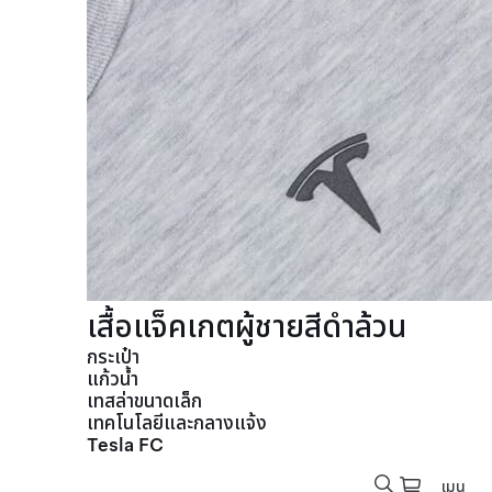
เสื้อแจ็คเกตผู้ชายสีดำล้วน
กระเป๋า
แก้วน้ำ
เทสล่าขนาดเล็ก
เทคโนโลยีและกลางแจ้ง
Tesla FC
เมนู