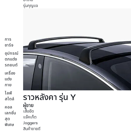
รุ่นกุญแจ
การ
ชาร์จ
อุปกรณ์
ตกแต่ง
รถยนต์
เครื่อง
แต่ง
กาย
ไลฟ์
ราวหลังคา รุ่น Y
สไตล์
ผู้ชาย
คอล
เสื้อยืด
เลกชั่น
แจ๊คเก็ต
สุด
Joggers
พิเศษ
สินค้าขายดี