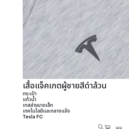
เสื้อแจ็คเกตผู้ชายสีดำล้วน
กระเป๋า
แก้วน้ำ
เทสล่าขนาดเล็ก
เทคโนโลยีและกลางแจ้ง
Tesla FC
เมนู