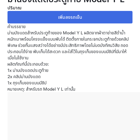
ปริมาณ
คำบรรยาย
ม่านบังแดดสำหรับประตูท้ายของ Model Y L ผลิตจากผ้าตาข่ายสีดำน้ำ
หนักเบาพร้อมโครงแข็งแบบพับได้ ติดตั้งภายในกระจกประตูท้ายด้วยคลิป
พิเศษ ช่วยกั้นแสงสว่างได้อย่างมีประสิทธิภาพโดยไม่บดบังทัศนวิสัย ถอด
ประกอบได้ง่าย พับเก็บได้สะดวก และใส่ไว้ในถุงเก็บของแบบมีซิปที่มีมาให้
เมื่อไม่ใช้งาน
ผลิตภัณฑ์นี้ประกอบด้วย:
1x ม่านบังแดดประตูท้าย
2x คลิปม่านบังแดด
1x ถุงเก็บของแบบมีซิป
หมายเหตุ: สำหรับรถ Model Y L เท่านั้น