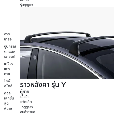
รุ่นกุญแจ
การ
ชาร์จ
อุปกรณ์
ตกแต่ง
รถยนต์
เครื่อง
แต่ง
กาย
ไลฟ์
ราวหลังคา รุ่น Y
สไตล์
ผู้ชาย
คอล
เสื้อยืด
เลกชั่น
แจ๊คเก็ต
สุด
Joggers
พิเศษ
สินค้าขายดี