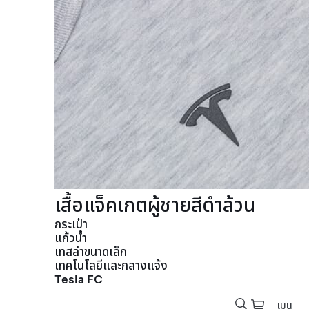
เสื้อแจ็คเกตผู้ชายสีดำล้วน
กระเป๋า
แก้วน้ำ
เทสล่าขนาดเล็ก
เทคโนโลยีและกลางแจ้ง
Tesla FC
เมนู