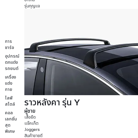
รุ่นกุญแจ
การ
ชาร์จ
อุปกรณ์
ตกแต่ง
รถยนต์
เครื่อง
แต่ง
กาย
ไลฟ์
ราวหลังคา รุ่น Y
สไตล์
ผู้ชาย
คอล
เสื้อยืด
เลกชั่น
แจ๊คเก็ต
สุด
Joggers
พิเศษ
สินค้าขายดี