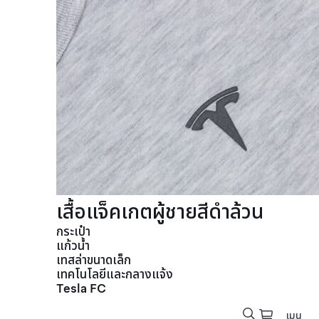
เสื้อแจ็คเกตผู้ชายสีดำล้วน
กระเป๋า
แก้วน้ำ
เทสล่าขนาดเล็ก
เทคโนโลยีและกลางแจ้ง
Tesla FC
เมนู