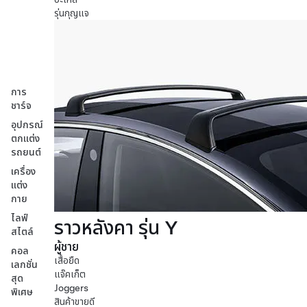
รุ่นกุญแจ
การ
ชาร์จ
อุปกรณ์
ตกแต่ง
รถยนต์
เครื่อง
แต่ง
กาย
ไลฟ์
ราวหลังคา รุ่น Y
สไตล์
ผู้ชาย
คอล
เสื้อยืด
เลกชั่น
แจ๊คเก็ต
สุด
Joggers
พิเศษ
สินค้าขายดี