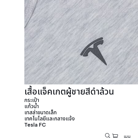
เสื้อแจ็คเกตผู้ชายสีดำล้วน
กระเป๋า
แก้วน้ำ
เทสล่าขนาดเล็ก
เทคโนโลยีและกลางแจ้ง
Tesla FC
เมนู