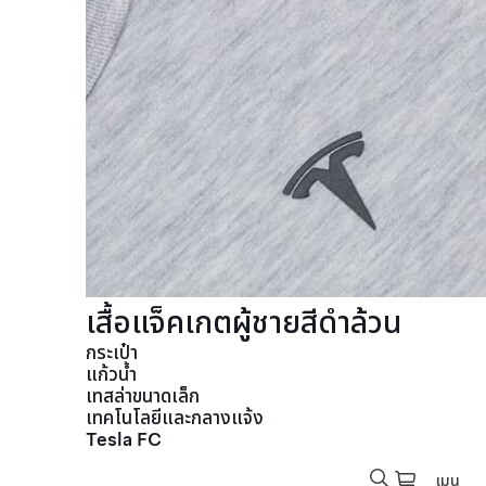
เสื้อแจ็คเกตผู้ชายสีดำล้วน
กระเป๋า
แก้วน้ำ
เทสล่าขนาดเล็ก
เทคโนโลยีและกลางแจ้ง
Tesla FC
เมนู