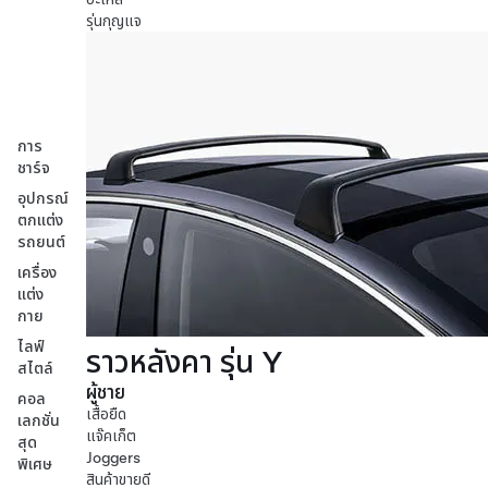
รุ่นกุญแจ
การ
ชาร์จ
อุปกรณ์
ตกแต่ง
รถยนต์
เครื่อง
แต่ง
กาย
ไลฟ์
ราวหลังคา รุ่น Y
สไตล์
ผู้ชาย
คอล
เสื้อยืด
เลกชั่น
แจ๊คเก็ต
สุด
Joggers
พิเศษ
สินค้าขายดี