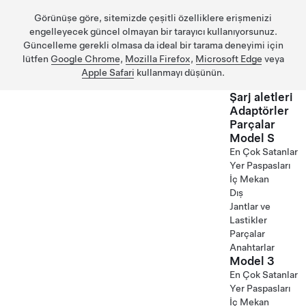
Görünüşe göre, sitemizde çeşitli özelliklere erişmenizi
engelleyecek güncel olmayan bir tarayıcı kullanıyorsunuz.
Güncelleme gerekli olmasa da ideal bir tarama deneyimi için
lütfen
Google Chrome
,
Mozilla Firefox
,
Microsoft Edge
veya
Apple Safari
kullanmayı düşünün.
Şarj aletleri
Adaptörler
Parçalar
Ana içeriğe geç
Model S
En Çok Satanlar
Yer Paspasları
İç Mekan
Dış
Jantlar ve
Lastikler
Parçalar
Anahtarlar
Model 3
En Çok Satanlar
Yer Paspasları
İç Mekan