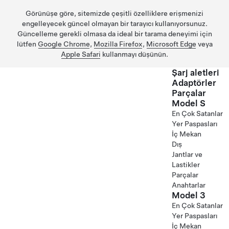
Görünüşe göre, sitemizde çeşitli özelliklere erişmenizi
engelleyecek güncel olmayan bir tarayıcı kullanıyorsunuz.
Güncelleme gerekli olmasa da ideal bir tarama deneyimi için
lütfen
Google Chrome
,
Mozilla Firefox
,
Microsoft Edge
veya
Apple Safari
kullanmayı düşünün.
Şarj aletleri
Adaptörler
Parçalar
Ana içeriğe geç
Model S
En Çok Satanlar
Yer Paspasları
İç Mekan
Dış
Jantlar ve
Lastikler
Parçalar
Anahtarlar
Model 3
En Çok Satanlar
Yer Paspasları
İç Mekan