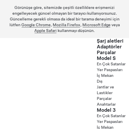
Görünüşe göre, sitemizde çeşitli özelliklere erişmenizi
engelleyecek güncel olmayan bir tarayıcı kullanıyorsunuz.
Güncelleme gerekli olmasa da ideal bir tarama deneyimi için
lütfen
Google Chrome
,
Mozilla Firefox
,
Microsoft Edge
veya
Apple Safari
kullanmayı düşünün.
Şarj aletleri
Adaptörler
Parçalar
Ana içeriğe geç
Model S
En Çok Satanlar
Yer Paspasları
İç Mekan
Dış
Jantlar ve
Lastikler
Parçalar
Anahtarlar
Model 3
En Çok Satanlar
Yer Paspasları
İç Mekan