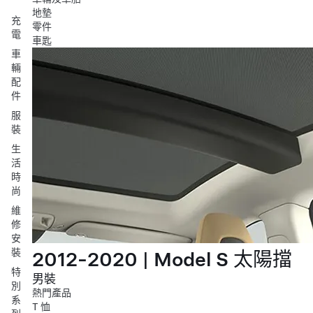
地墊
充
零件
電
車匙
車
輛
配
件
服
裝
生
活
時
尚
維
修
安
裝
2012-2020 | Model S 太陽擋
特
男裝
別
熱門產品
系
T 恤