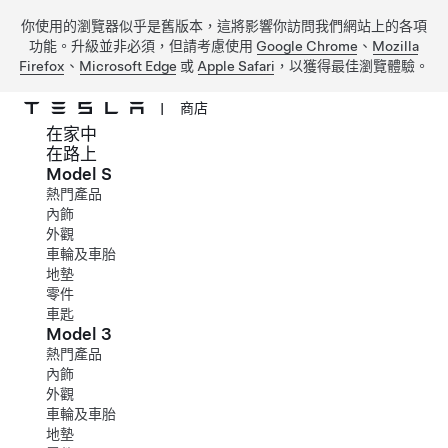
你使用的瀏覽器似乎是舊版本，這將影響你訪問我們網站上的各項
功能。升級並非必須，但請考慮使用
Google Chrome
、
Mozilla
Firefox
、
Microsoft Edge
或
Apple Safari
，以獲得最佳瀏覽體驗。
|
商店
在家中
跳到主要內容
在路上
Model S
熱門產品
內飾
外觀
車輪及車胎
地墊
零件
車匙
Model 3
熱門產品
內飾
外觀
車輪及車胎
地墊