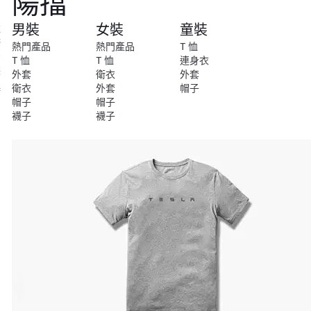
陽擋
尚
男裝
女裝
童裝
維
修
熱門產品
熱門產品
T 恤
安
T 恤
T 恤
連身衣
裝
外套
衛衣
外套
衛衣
外套
帽子
特
帽子
帽子
別
襪子
襪子
系
列