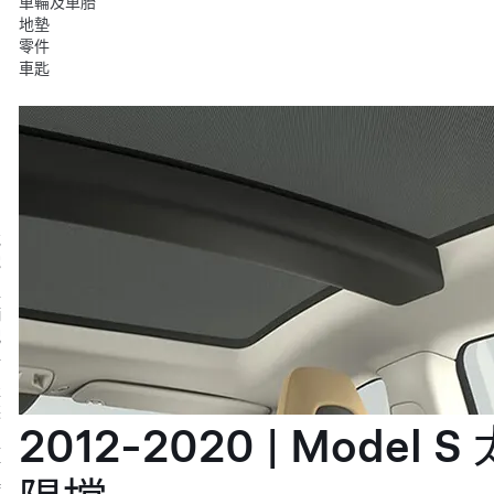
車輪及車胎
地墊
零件
車匙
充
電
車
輛
配
件
服
裝
2012-2020 | Model S 
生
活
時