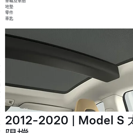
車輪及車胎
地墊
零件
車匙
充
電
車
輛
配
件
服
裝
2012-2020 | Model S 
生
活
時