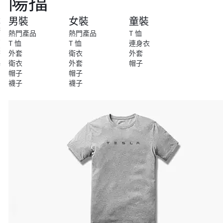
陽擋
尚
男裝
女裝
童裝
維
修
熱門產品
熱門產品
T 恤
安
T 恤
T 恤
連身衣
裝
外套
衛衣
外套
衛衣
外套
帽子
特
帽子
帽子
別
襪子
襪子
系
列