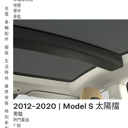
地墊
充
零件
電
車匙
車
輛
配
件
服
裝
生
活
時
尚
維
修
安
裝
2012-2020 | Model S 太陽擋
特
男裝
別
熱門產品
系
T 恤