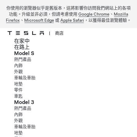
你使用的瀏覽器似乎是舊版本，這將影響你訪問我們網站上的各項
功能。升級並非必須，但請考慮使用
Google Chrome
、
Mozilla
Firefox
、
Microsoft Edge
或
Apple Safari
，以獲得最佳瀏覽體驗。
|
商店
在家中
跳到主要內容
在路上
Model S
熱門產品
內飾
外觀
車輪及車胎
地墊
零件
車匙
Model 3
熱門產品
內飾
外觀
車輪及車胎
地墊