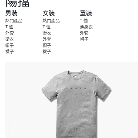
陽擋
尚
男裝
女裝
童裝
維
修
熱門產品
熱門產品
T 恤
安
T 恤
T 恤
連身衣
裝
外套
衛衣
外套
衛衣
外套
帽子
特
帽子
帽子
別
襪子
襪子
系
列