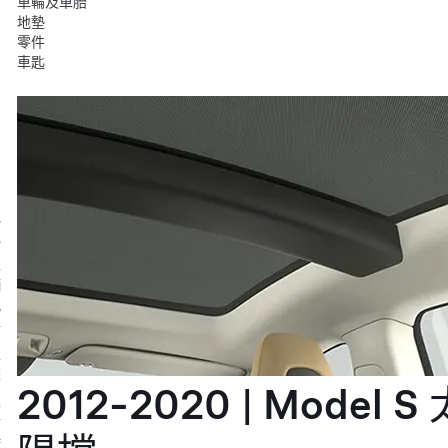
車輪及車胎
地墊
零件
車匙
充
電
車
輛
配
件
服
裝
2012-2020 | Model S 
生
活
時