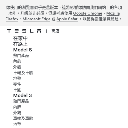
你使用的瀏覽器似乎是舊版本，這將影響你訪問我們網站上的各項
功能。升級並非必須，但請考慮使用
Google Chrome
、
Mozilla
Firefox
、
Microsoft Edge
或
Apple Safari
，以獲得最佳瀏覽體驗。
|
商店
在家中
跳到主要內容
在路上
Model S
熱門產品
內飾
外觀
車輪及車胎
地墊
零件
車匙
Model 3
熱門產品
內飾
外觀
車輪及車胎
地墊