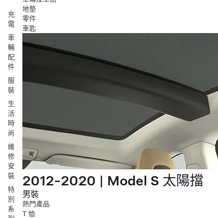
地墊
充
零件
電
車匙
車
輛
配
件
服
裝
生
活
時
尚
維
修
安
裝
2012-2020 | Model S 太陽擋
特
男裝
別
熱門產品
系
T 恤