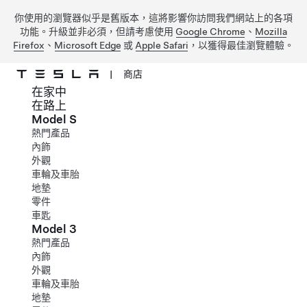
你使用的瀏覽器似乎是舊版本，這將影響你訪問我們網站上的各項
功能。升級並非必須，但請考慮使用
Google Chrome
、
Mozilla
Firefox
、
Microsoft Edge
或
Apple Safari
，以獲得最佳瀏覽體驗。
|
商店
在家中
跳到主要內容
在路上
Model S
熱門產品
內飾
外觀
車輪及車胎
地墊
零件
車匙
Model 3
熱門產品
內飾
外觀
車輪及車胎
地墊