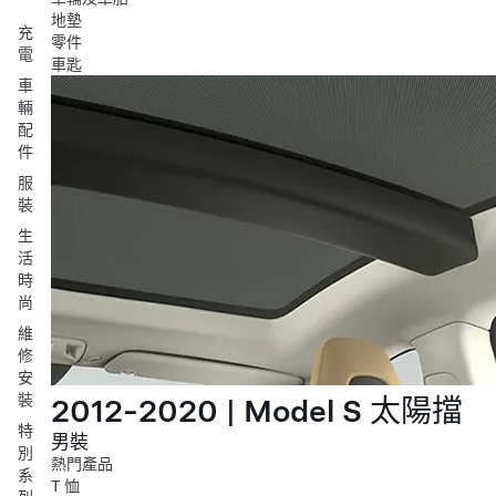
地墊
充
零件
電
車匙
車
輛
配
件
服
裝
生
活
時
尚
維
修
安
裝
2012-2020 | Model S 太陽擋
特
男裝
別
熱門產品
系
T 恤