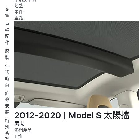
地墊
充
零件
電
車匙
車
輛
配
件
服
裝
生
活
時
尚
維
修
安
裝
2012-2020 | Model S 太陽擋
特
男裝
別
熱門產品
系
T 恤