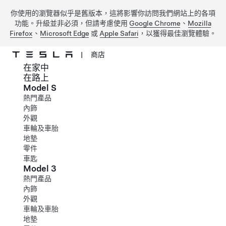
你使用的瀏覽器似乎是舊版本，這將影響你訪問我們網站上的各項
功能。升級並非必須，但請考慮使用
Google Chrome
、
Mozilla
Firefox
、
Microsoft Edge
或
Apple Safari
，以獲得最佳瀏覽體驗。
|
商店
在家中
跳到主要內容
在路上
Model S
熱門產品
內飾
外觀
車輪及車胎
地墊
零件
車匙
Model 3
熱門產品
內飾
外觀
車輪及車胎
地墊