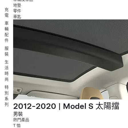
地墊
充
零件
電
車匙
車
輛
配
件
服
裝
生
活
時
尚
特
別
系
2012-2020 | Model S 太陽擋
列
男裝
熱門產品
T 恤