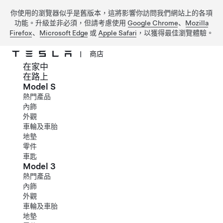
你使用的瀏覽器似乎是舊版本，這將影響你訪問我們網站上的各項
功能。升級並非必須，但請考慮使用
Google Chrome
、
Mozilla
Firefox
、
Microsoft Edge
或
Apple Safari
，以獲得最佳瀏覽體驗。
|
商店
在家中
跳到主要內容
在路上
Model S
熱門產品
內飾
外觀
車輪及車胎
地墊
零件
車匙
Model 3
熱門產品
內飾
外觀
車輪及車胎
地墊