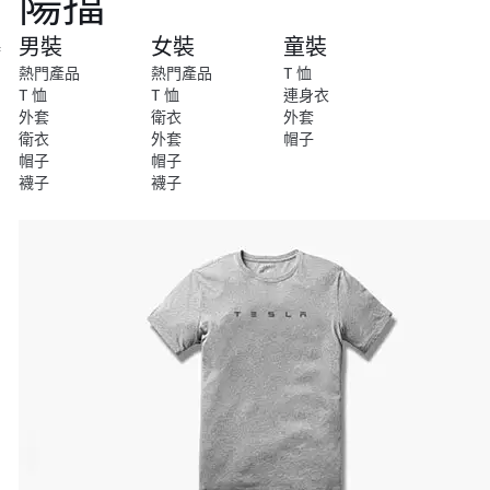
陽擋
尚
男裝
女裝
童裝
特
別
熱門產品
熱門產品
T 恤
系
T 恤
T 恤
連身衣
列
外套
衛衣
外套
衛衣
外套
帽子
帽子
帽子
襪子
襪子