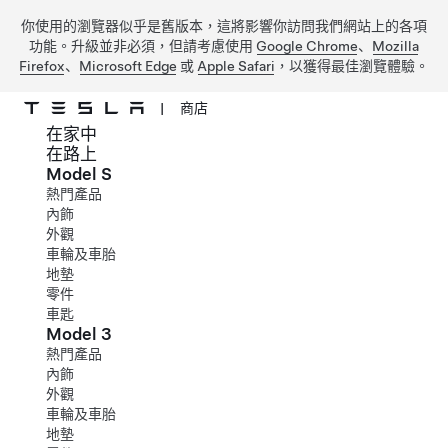
你使用的瀏覽器似乎是舊版本，這將影響你訪問我們網站上的各項
功能。升級並非必須，但請考慮使用
Google Chrome
、
Mozilla
Firefox
、
Microsoft Edge
或
Apple Safari
，以獲得最佳瀏覽體驗。
|
商店
在家中
跳到主要內容
在路上
Model S
熱門產品
內飾
外觀
車輪及車胎
地墊
零件
車匙
Model 3
熱門產品
內飾
外觀
車輪及車胎
地墊