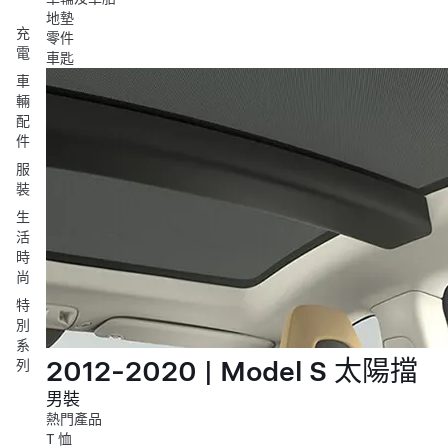
地墊
充
零件
電
車匙
車
輛
配
件
服
裝
生
活
時
尚
特
別
系
2012-2020 | Model S 太陽擋
列
男裝
熱門產品
T 恤