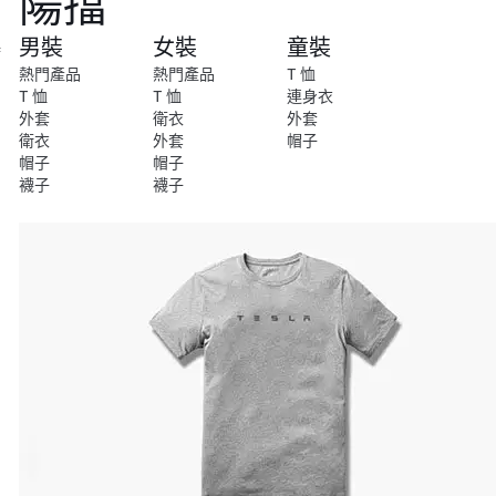
陽擋
尚
男裝
女裝
童裝
特
別
熱門產品
熱門產品
T 恤
系
T 恤
T 恤
連身衣
列
外套
衛衣
外套
衛衣
外套
帽子
帽子
帽子
襪子
襪子