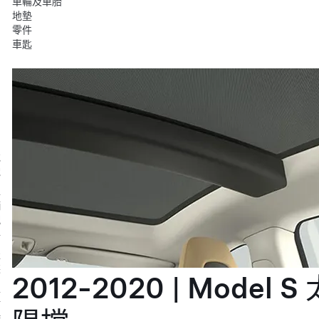
車輪及車胎
地墊
零件
車匙
充
電
車
輛
配
件
服
裝
2012-2020 | Model S 
生
活
時