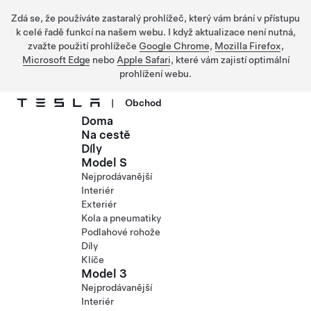
Zdá se, že používáte zastaralý prohlížeč, který vám brání v přístupu
k celé řadě funkcí na našem webu. I když aktualizace není nutná,
zvažte použití prohlížeče
Google Chrome
,
Mozilla Firefox
,
Microsoft Edge
nebo
Apple Safari
, které vám zajistí optimální
prohlížení webu.
|
Obchod
Doma
Přejít na hlavní obsah
Na cestě
Díly
Model S
Nejprodávanější
Interiér
Exteriér
Kola a pneumatiky
Podlahové rohože
Díly
Klíče
Model 3
Nejprodávanější
Interiér