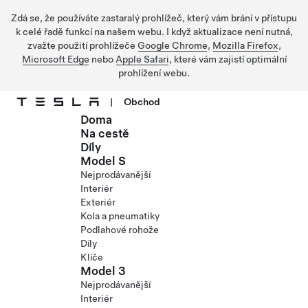
Zdá se, že používáte zastaralý prohlížeč, který vám brání v přístupu
k celé řadě funkcí na našem webu. I když aktualizace není nutná,
zvažte použití prohlížeče
Google Chrome
,
Mozilla Firefox
,
Microsoft Edge
nebo
Apple Safari
, které vám zajistí optimální
prohlížení webu.
|
Obchod
Doma
Přejít na hlavní obsah
Na cestě
Díly
Model S
Nejprodávanější
Interiér
Exteriér
Kola a pneumatiky
Podlahové rohože
Díly
Klíče
Model 3
Nejprodávanější
Interiér