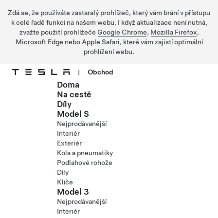
Zdá se, že používáte zastaralý prohlížeč, který vám brání v přístupu
k celé řadě funkcí na našem webu. I když aktualizace není nutná,
zvažte použití prohlížeče
Google Chrome
,
Mozilla Firefox
,
Microsoft Edge
nebo
Apple Safari
, které vám zajistí optimální
prohlížení webu.
|
Obchod
Doma
Přejít na hlavní obsah
Na cestě
Díly
Model S
Nejprodávanější
Interiér
Exteriér
Kola a pneumatiky
Podlahové rohože
Díly
Klíče
Model 3
Nejprodávanější
Interiér