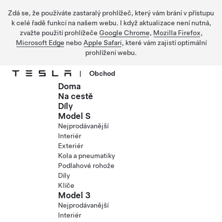
Zdá se, že používáte zastaralý prohlížeč, který vám brání v přístupu
k celé řadě funkcí na našem webu. I když aktualizace není nutná,
zvažte použití prohlížeče
Google Chrome
,
Mozilla Firefox
,
Microsoft Edge
nebo
Apple Safari
, které vám zajistí optimální
prohlížení webu.
|
Obchod
Doma
Přejít na hlavní obsah
Na cestě
Díly
Model S
Nejprodávanější
Interiér
Exteriér
Kola a pneumatiky
Podlahové rohože
Díly
Klíče
Model 3
Nejprodávanější
Interiér