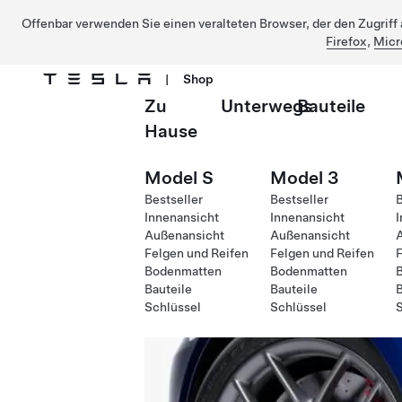
Offenbar verwenden Sie einen veralteten Browser, der den Zugriff a
Firefox
,
Micr
|
Shop
Zu
Unterwegs
Bauteile
Direkt zu Hauptinhalt
Hause
Model S
Model 3
Bestseller
Bestseller
B
Innenansicht
Innenansicht
I
Außenansicht
Außenansicht
Felgen und Reifen
Felgen und Reifen
F
Bodenmatten
Bodenmatten
Bauteile
Bauteile
B
Schlüssel
Schlüssel
S