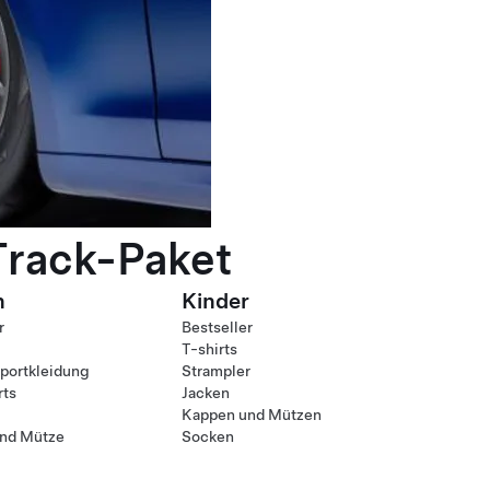
Track-Paket
n
Kinder
r
Bestseller
T-shirts
ortkleidung
Strampler
rts
Jacken
Kappen und Mützen
nd Mütze
Socken