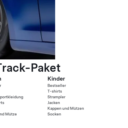
Track-Paket
n
Kinder
r
Bestseller
T-shirts
ortkleidung
Strampler
rts
Jacken
Kappen und Mützen
nd Mütze
Socken