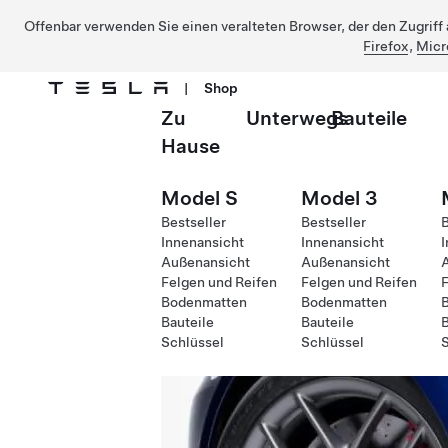
Offenbar verwenden Sie einen veralteten Browser, der den Zugriff a
Firefox
,
Micr
|
Shop
Zu
Unterwegs
Bauteile
Direkt zu Hauptinhalt
Hause
Model S
Model 3
Bestseller
Bestseller
B
Innenansicht
Innenansicht
I
Außenansicht
Außenansicht
Felgen und Reifen
Felgen und Reifen
F
Bodenmatten
Bodenmatten
Bauteile
Bauteile
B
Schlüssel
Schlüssel
S