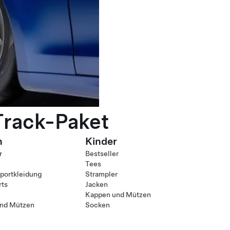
Track-Paket
n
Kinder
r
Bestseller
Tees
ortkleidung
Strampler
rts
Jacken
Kappen und Mützen
nd Mützen
Socken