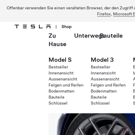
Offenbar verwenden Sie einen veralteten Browser, der den Zugriff a
Firefox
,
Microsoft 
|
Shop
Zu
Unterwegs
Bauteile
Direkt zu Hauptinhalt
Hause
Model S
Model 3
Bestseller
Bestseller
B
Innenansicht
Innenansicht
I
Aussenansicht
Aussenansicht
Felgen und Reifen
Felgen und Reifen
F
Bodenmatten
Bodenmatten
Bauteile
Bauteile
B
Schlüssel
Schlüssel
S