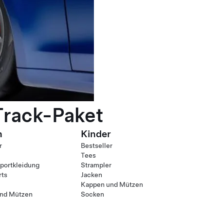
Track-Paket
n
Kinder
r
Bestseller
Tees
ortkleidung
Strampler
rts
Jacken
Kappen und Mützen
nd Mützen
Socken