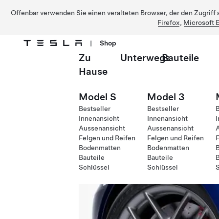
Offenbar verwenden Sie einen veralteten Browser, der den Zugriff a
Firefox
,
Microsoft 
|
Shop
Zu
Unterwegs
Bauteile
Direkt zu Hauptinhalt
Hause
Model S
Model 3
Bestseller
Bestseller
B
Innenansicht
Innenansicht
I
Aussenansicht
Aussenansicht
Felgen und Reifen
Felgen und Reifen
F
Bodenmatten
Bodenmatten
Bauteile
Bauteile
B
Schlüssel
Schlüssel
S