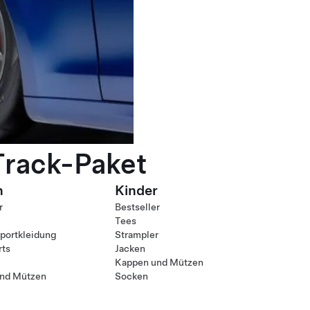
Track-Paket
n
Kinder
r
Bestseller
Tees
ortkleidung
Strampler
rts
Jacken
Kappen und Mützen
nd Mützen
Socken