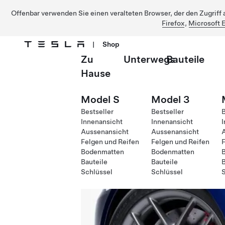
Offenbar verwenden Sie einen veralteten Browser, der den Zugriff a
Firefox
,
Microsoft 
|
Shop
Zu
Unterwegs
Bauteile
Direkt zu Hauptinhalt
Hause
Model S
Model 3
Bestseller
Bestseller
B
Innenansicht
Innenansicht
I
Aussenansicht
Aussenansicht
Felgen und Reifen
Felgen und Reifen
F
Bodenmatten
Bodenmatten
Bauteile
Bauteile
B
Schlüssel
Schlüssel
S