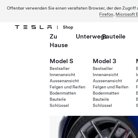
Offenbar verwenden Sie einen veralteten Browser, der den Zugriff a
Firefox
,
Microsoft 
|
Shop
Zu
Unterwegs
Bauteile
Direkt zu Hauptinhalt
Hause
Model S
Model 3
Bestseller
Bestseller
B
Innenansicht
Innenansicht
I
Aussenansicht
Aussenansicht
Felgen und Reifen
Felgen und Reifen
F
Bodenmatten
Bodenmatten
Bauteile
Bauteile
B
Schlüssel
Schlüssel
S