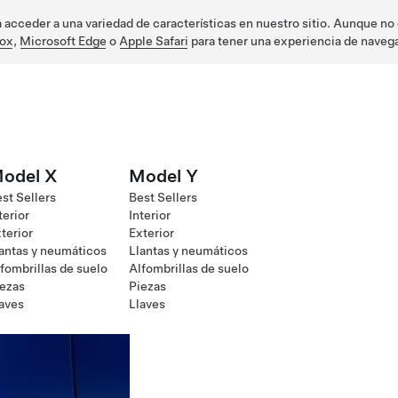
acceder a una variedad de características en nuestro sitio. Aunque no e
fox
,
Microsoft Edge
o
Apple Safari
para tener una experiencia de naveg
odel X
Model Y
st Sellers
Best Sellers
terior
Interior
terior
Exterior
antas y neumáticos
Llantas y neumáticos
fombrillas de suelo
Alfombrillas de suelo
ezas
Piezas
aves
Llaves