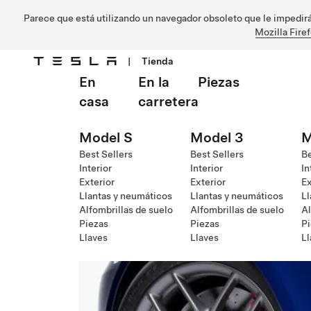
Parece que está utilizando un navegador obsoleto que le impedirá 
Mozilla Fire
|
Tienda
En
En la
Piezas
Ir al contenido principal
casa
carretera
Model S
Model 3
M
Best Sellers
Best Sellers
Be
Interior
Interior
In
Exterior
Exterior
Ex
Llantas y neumáticos
Llantas y neumáticos
Ll
Alfombrillas de suelo
Alfombrillas de suelo
Al
Piezas
Piezas
Pi
Llaves
Llaves
Ll